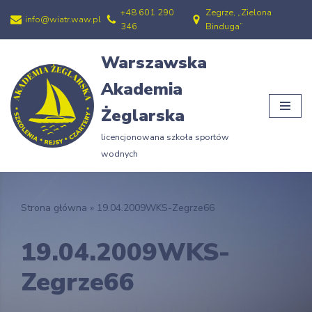
+48 601 290
Zegrze, „Zielona
info@wiatr.waw.pl
346
Binduga”
Przejdź
do
Warszawska
treści
Akademia
Żeglarska
licencjonowana szkoła sportów
wodnych
Strona główna
»
19.04.2009WKS-Zegrze66
19.04.2009WKS-
Zegrze66