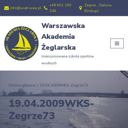
+48 601 290
Zegrze, „Zielona
info@wiatr.waw.pl
346
Binduga”
Przejdź
do
Warszawska
treści
Akademia
Żeglarska
licencjonowana szkoła sportów
wodnych
Strona główna
»
19.04.2009WKS-Zegrze73
19.04.2009WKS-
Zegrze73