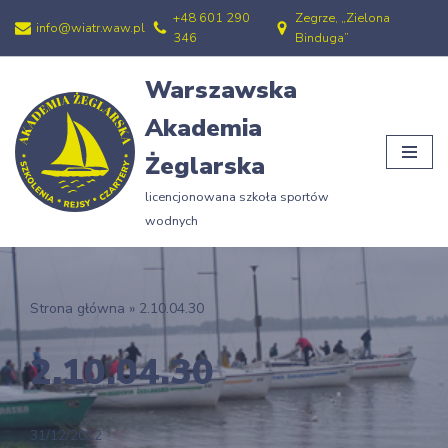
+48 601 290
Zegrze, „Zielona
info@wiatr.waw.pl
346
Binduga”
Przejdź
do
Warszawska
treści
Akademia
Żeglarska
licencjonowana szkoła sportów
wodnych
Strona główna
»
2.10.04.30
2.10.04.30
31/12/2012