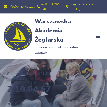
+48 601 290
Zegrze, „Zielona
info@wiatr.waw.pl
346
Binduga”
Przejdź
do
Warszawska
treści
Akademia
Żeglarska
licencjonowana szkoła sportów
wodnych
Strona główna
»
2.10.04.67
2.10.04.67
30/12/2012