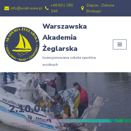
+48 601 290
Zegrze, „Zielona
info@wiatr.waw.pl
346
Binduga”
Przejdź
do
Warszawska
treści
Akademia
Żeglarska
licencjonowana szkoła sportów
wodnych
Strona główna
»
2.10.04.83
2.10.04.83
30/12/2012