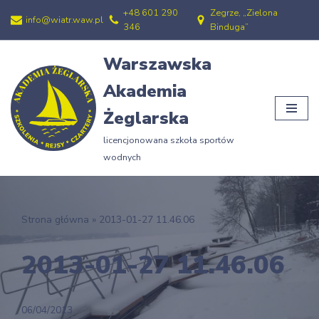
+48 601 290
Zegrze, „Zielona
info@wiatr.waw.pl
346
Binduga”
Przejdź
do
Warszawska
treści
Akademia
Żeglarska
licencjonowana szkoła sportów
wodnych
Strona główna
»
2013-01-27 11.46.06
2013-01-27 11.46.06
06/04/2013