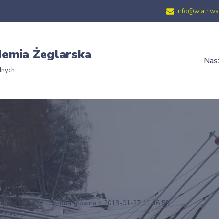
info@wiatr.wa
emia Żeglarska
Nasz
dnych
Strona główna
»
2013-01-27 11.46.59