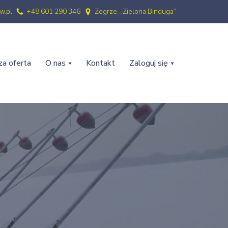
w.pl
+48 601 290 346
Zegrze, „Zielona Binduga”
a oferta
O nas
Kontakt
Zaloguj się