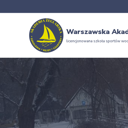
Przejdź
do
Warszawska Akad
treści
licencjonowana szkoła sportów wo