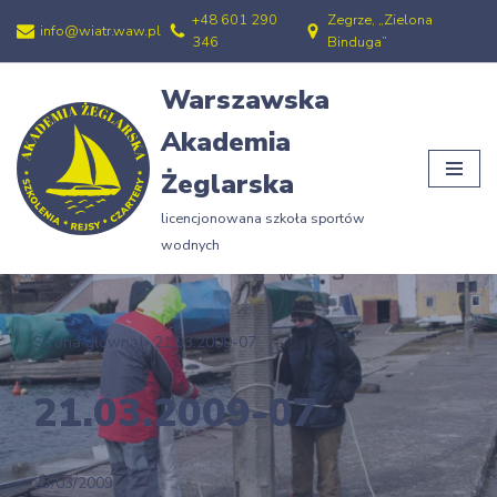
+48 601 290
Zegrze, „Zielona
info@wiatr.waw.pl
346
Binduga”
Przejdź
do
Warszawska
treści
Akademia
Żeglarska
licencjonowana szkoła sportów
wodnych
Strona główna
»
21.03.2009-07
21.03.2009-07
23/03/2009