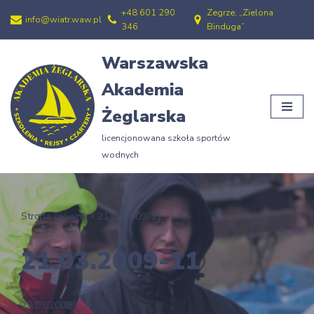
+48 601 290
Zegrze, „Zielona
info@wiatr.waw.pl
346
Binduga”
Przejdź
do
Warszawska
treści
Akademia
Żeglarska
licencjonowana szkoła sportów
wodnych
Strona główna
»
21.03.2009-11
21.03.2009-11
23/03/2009