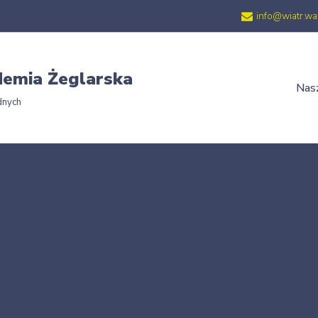
info@wiatr.wa
emia Żeglarska
Nasz
dnych
Strona główna
»
21.05.07.100