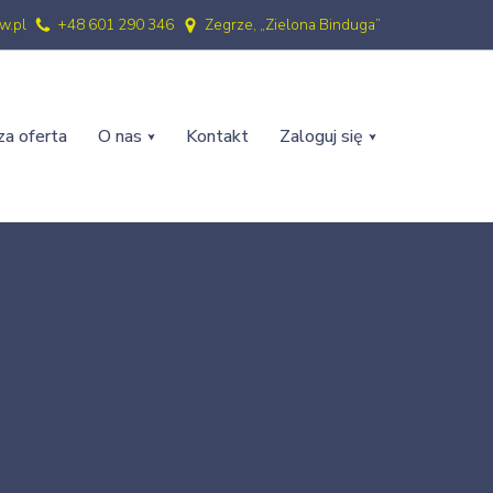
w.pl
+48 601 290 346
Zegrze, „Zielona Binduga”
a oferta
O nas
Kontakt
Zaloguj się