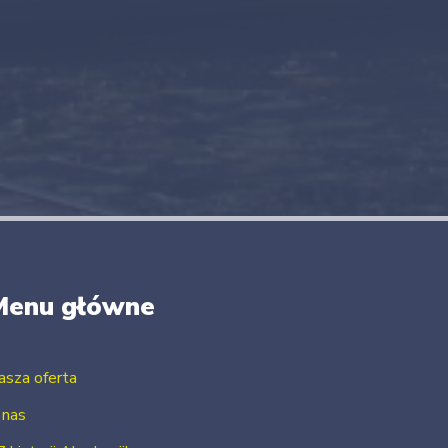
Menu główne
asza oferta
 nas