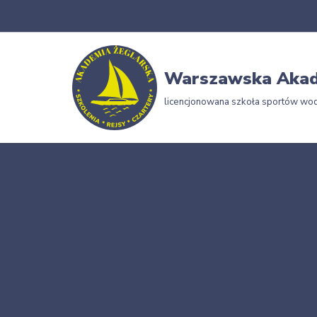
Przejdź
do
Warszawska Akad
treści
licencjonowana szkoła sportów wo