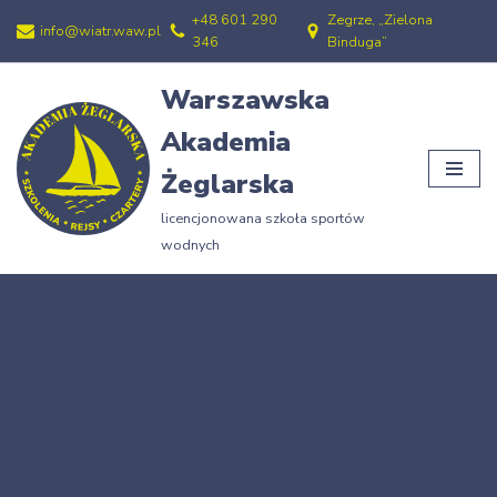
+48 601 290
Zegrze, „Zielona
info@wiatr.waw.pl
346
Binduga”
Przejdź
do
Warszawska
treści
Akademia
Żeglarska
licencjonowana szkoła sportów
wodnych
Strona główna
»
21.05.07.54
21.05.07.54
25/01/2009