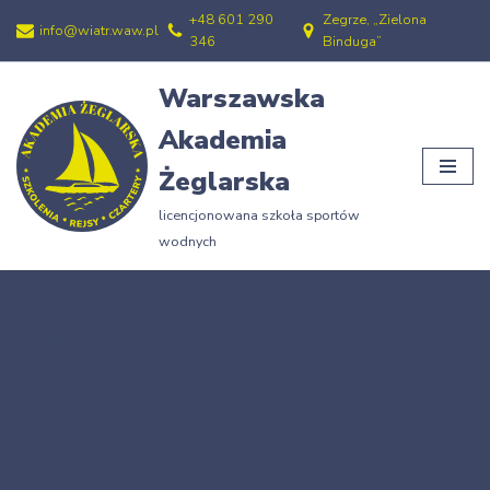
+48 601 290
Zegrze, „Zielona
info@wiatr.waw.pl
346
Binduga”
Przejdź
do
Warszawska
treści
Akademia
Żeglarska
licencjonowana szkoła sportów
wodnych
Strona główna
»
21.05.07.57
21.05.07.57
25/01/2009