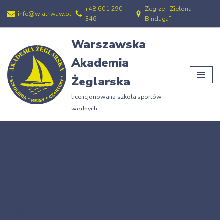
+48 601 290
Zegrze, „Zielona
info@wiatr.waw.pl
346
Binduga”
Przejdź
do
Warszawska
treści
Akademia
Żeglarska
licencjonowana szkoła sportów
wodnych
Strona główna
»
21.05.07.73
21.05.07.73
25/01/2009