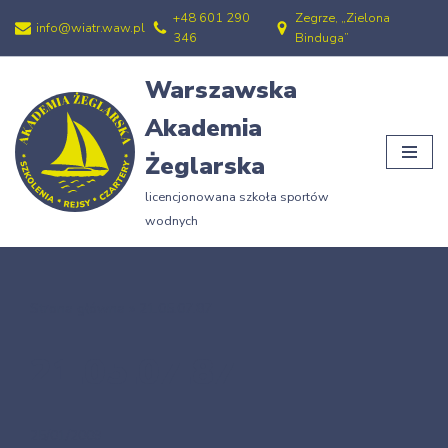
+48 601 290
Zegrze, „Zielona
info@wiatr.waw.pl
346
Binduga”
Przejdź
do
Warszawska
treści
Akademia
Żeglarska
licencjonowana szkoła sportów
wodnych
Strona główna
»
21.05.07.87
21.05.07.87
25/01/2009