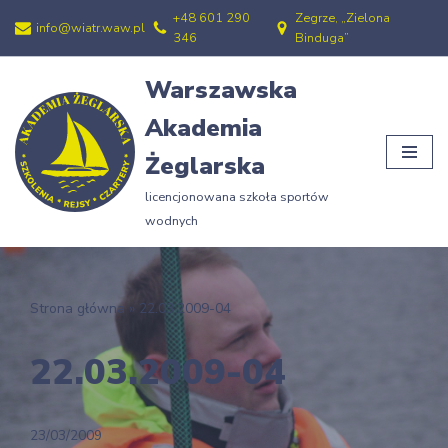
+48 601 290
Zegrze, „Zielona
info@wiatr.waw.pl
346
Binduga”
Przejdź
do
Warszawska
treści
Akademia
Żeglarska
licencjonowana szkoła sportów
wodnych
Strona główna
»
22.03.2009-04
22.03.2009-04
23/03/2009