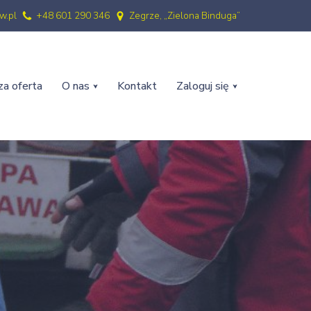
w.pl
+48 601 290 346
Zegrze, „Zielona Binduga”
a oferta
O nas
Kontakt
Zaloguj się