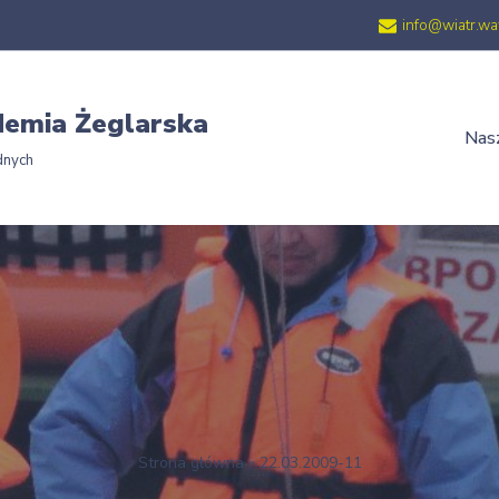
info@wiatr.wa
emia Żeglarska
Nasz
dnych
Strona główna
»
22.03.2009-11