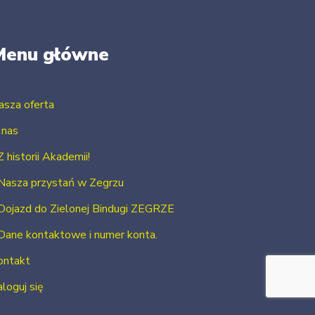
Menu główne
asza oferta
 nas
Z historii Akademii!
Nasza przystań w Zegrzu
Dojazd do Zielonej Bindugi ZEGRZE
Dane kontaktowe i numer konta.
ontakt
loguj się
Zarejestruj się