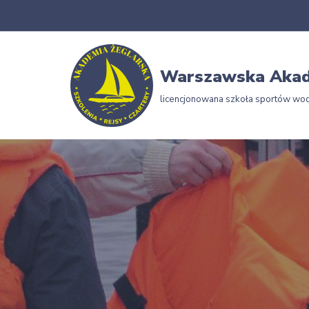
Przejdź
do
Warszawska Akad
treści
licencjonowana szkoła sportów wo