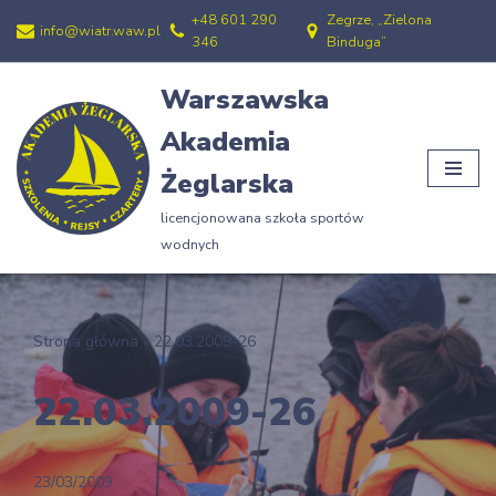
+48 601 290
Zegrze, „Zielona
info@wiatr.waw.pl
346
Binduga”
Przejdź
do
Warszawska
treści
Akademia
Żeglarska
licencjonowana szkoła sportów
wodnych
Strona główna
»
22.03.2009-26
22.03.2009-26
23/03/2009