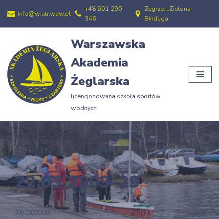
+48 601 290
Zegrze, „Zielona
info@wiatr.waw.pl
346
Binduga”
Przejdź
do
Warszawska
treści
Akademia
Żeglarska
licencjonowana szkoła sportów
wodnych
Strona główna
»
22.03.2009-29
22.03.2009-29
23/03/2009