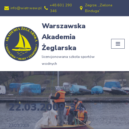
+48 601 290
Zegrze, „Zielona
info@wiatr.waw.pl
346
Binduga”
Przejdź
do
Warszawska
treści
Akademia
Żeglarska
licencjonowana szkoła sportów
wodnych
Strona główna
»
22.03.2009-34
22.03.2009-34
23/03/2009