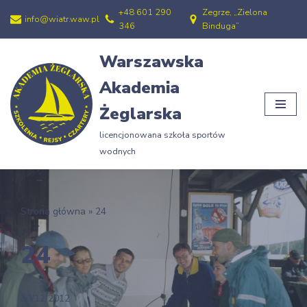
+48 601 290
Zegrze, „Zielona
info@wiatr.waw.pl
346
Binduga”
Przejdź
do
Warszawska
treści
Akademia
Żeglarska
licencjonowana szkoła sportów
wodnych
Strona główna
»
24
24
30/12/2012