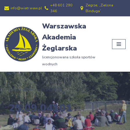
+48 601 290
Zegrze, „Zielona
info@wiatr.waw.pl
346
Binduga”
Przejdź
do
Warszawska
treści
Akademia
Żeglarska
licencjonowana szkoła sportów
wodnych
Strona główna
»
25.09.04101
25.09.04101
30/12/2012