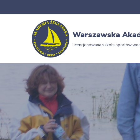
Przejdź
do
Warszawska Akad
treści
licencjonowana szkoła sportów wo