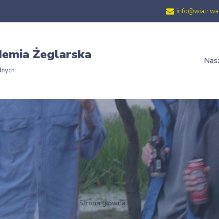
info@wiatr.wa
emia Żeglarska
Nasz
dnych
Strona główna
»
26