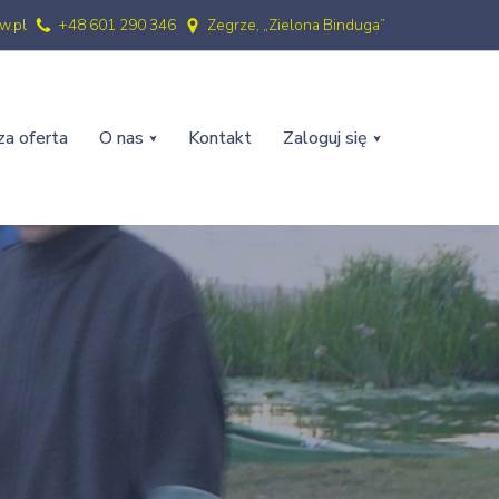
w.pl
+48 601 290 346
Zegrze, „Zielona Binduga”
a oferta
O nas
Kontakt
Zaloguj się