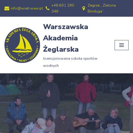
+48 601 290
Zegrze, „Zielona
info@wiatr.waw.pl
346
Binduga”
Przejdź
do
Warszawska
treści
Akademia
Żeglarska
licencjonowana szkoła sportów
wodnych
Strona główna
»
27
27
30/12/2012