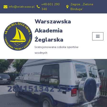
+48 601 290
Zegrze, „Zielona
info@wiatr.waw.pl
346
Binduga”
Przejdź
do
Warszawska
treści
Akademia
Żeglarska
licencjonowana szkoła sportów
wodnych
Strona główna
»
284151342 1 1
284151342 1 1
06/02/2013