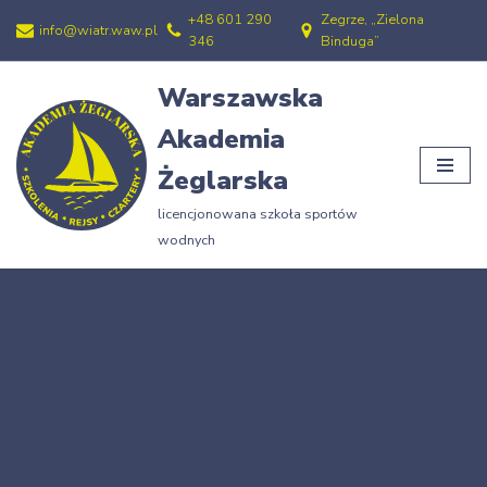
+48 601 290
Zegrze, „Zielona
info@wiatr.waw.pl
346
Binduga”
Przejdź
do
Warszawska
treści
Akademia
Żeglarska
licencjonowana szkoła sportów
wodnych
Strona główna
»
30.05.07.23
30.05.07.23
25/01/2009