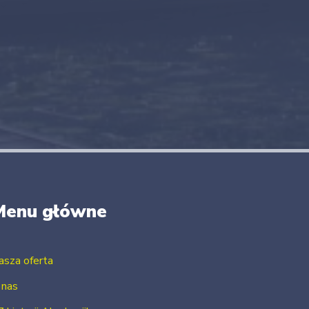
Menu główne
asza oferta
 nas