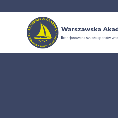
Przejdź
do
Warszawska Akad
treści
licencjonowana szkoła sportów wo