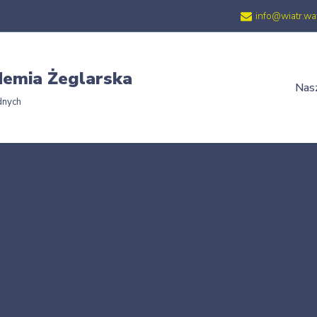
info@wiatr.wa
emia Żeglarska
Nasz
dnych
Strona główna
»
30.05.07.28