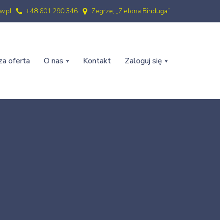
w.pl
+48 601 290 346
Zegrze, „Zielona Binduga”
a oferta
O nas
Kontakt
Zaloguj się