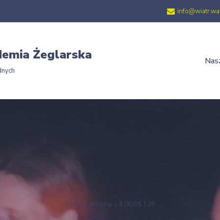
info@wiatr.wa
emia Żeglarska
Nasz
dnych
Strona główna
»
4.06.05.128