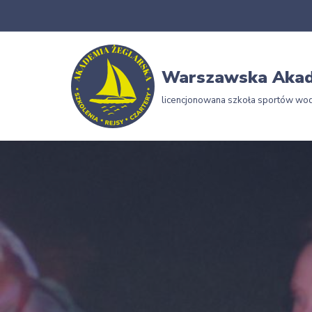
Przejdź
do
Warszawska Akad
treści
licencjonowana szkoła sportów wo