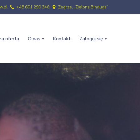
w.pl
+48 601 290 346
Zegrze, „Zielona Binduga”
a oferta
O nas
Kontakt
Zaloguj się