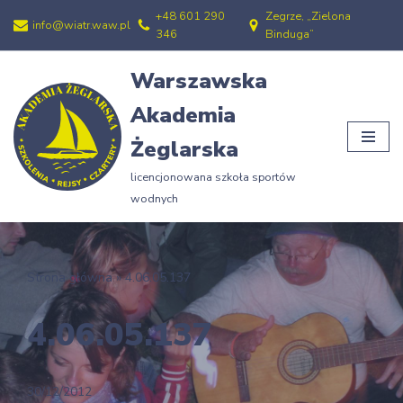
+48 601 290
Zegrze, „Zielona
info@wiatr.waw.pl
346
Binduga”
Przejdź
do
Warszawska
treści
Akademia
Żeglarska
licencjonowana szkoła sportów
wodnych
Strona główna
»
4.06.05.137
4.06.05.137
30/12/2012