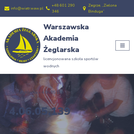
+48 601 290
Zegrze, „Zielona
info@wiatr.waw.pl
346
Binduga”
Przejdź
do
Warszawska
treści
Akademia
Żeglarska
licencjonowana szkoła sportów
wodnych
Strona główna
»
4.06.05.139
4.06.05.139
30/12/2012