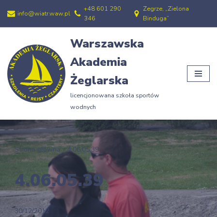
+48 601 290
Zegrze, „Zielona
info@wiatr.waw.pl
346
Binduga”
Przejdź
do
Warszawska
treści
Akademia
Żeglarska
licencjonowana szkoła sportów
wodnych
Strona główna
»
4.06.05.39
4.06.05.39
30/12/2012