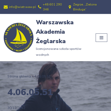
+48 601 290
Zegrze, „Zielona
info@wiatr.waw.pl
346
Binduga”
Przejdź
do
Warszawska
treści
Akademia
Żeglarska
licencjonowana szkoła sportów
wodnych
Strona główna
»
4.06.05.51
4.06.05.51
30/12/2012