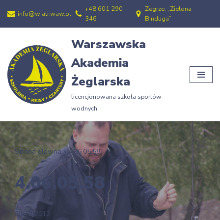
+48 601 290
Zegrze, „Zielona
info@wiatr.waw.pl
346
Binduga”
Przejdź
do
Warszawska
treści
Akademia
Żeglarska
licencjonowana szkoła sportów
wodnych
Strona główna
»
4.06.05.58
4.06.05.58
30/12/2012