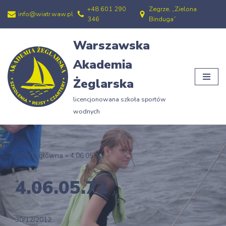
+48 601 290
Zegrze, „Zielona
info@wiatr.waw.pl
346
Binduga”
Przejdź
do
Warszawska
treści
Akademia
Żeglarska
licencjonowana szkoła sportów
wodnych
Strona główna
»
4.06.05.72
4.06.05.72
30/12/2012