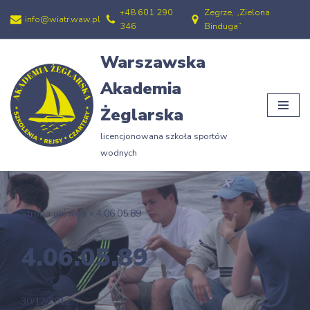
+48 601 290
Zegrze, „Zielona
info@wiatr.waw.pl
346
Binduga”
Przejdź
do
Warszawska
treści
Akademia
Żeglarska
licencjonowana szkoła sportów
wodnych
Strona główna
»
4.06.05.89
4.06.05.89
30/12/2012