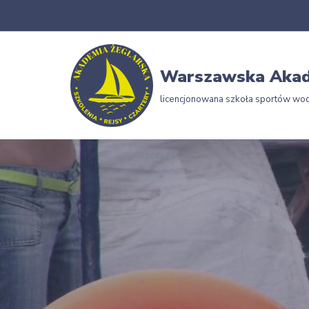
Przejdź
do
Warszawska Akad
treści
licencjonowana szkoła sportów wo