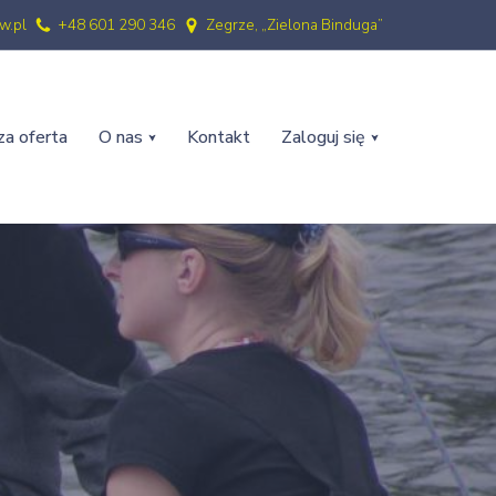
w.pl
+48 601 290 346
Zegrze, „Zielona Binduga”
a oferta
O nas
Kontakt
Zaloguj się