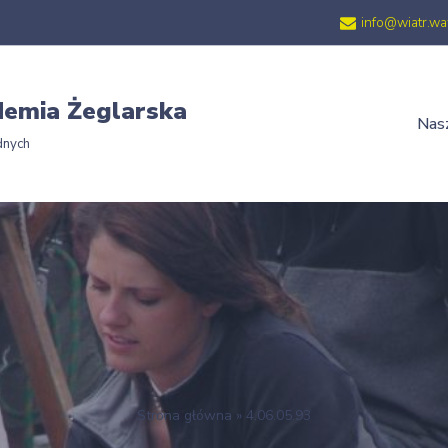
info@wiatr.wa
emia Żeglarska
Nasz
dnych
Strona główna
»
4.06.05.93