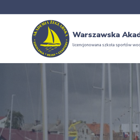
Przejdź
do
Warszawska Akad
treści
licencjonowana szkoła sportów wo