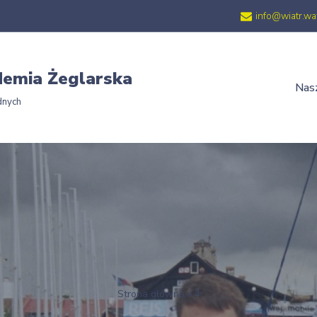
info@wiatr.wa
emia Żeglarska
Nasz
dnych
Strona główna
»
4