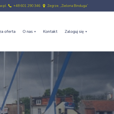
w.pl
+48 601 290 346
Zegrze, „Zielona Binduga”
a oferta
O nas
Kontakt
Zaloguj się