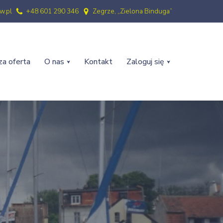
w.pl
+48 601 290 346
Zegrze, „Zielona Binduga”
a oferta
O nas
Kontakt
Zaloguj się