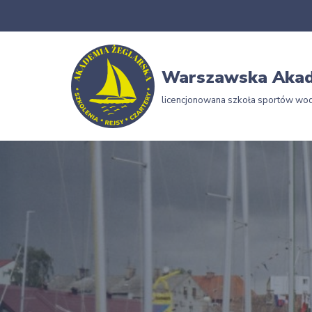
Przejdź
do
Warszawska Akad
treści
licencjonowana szkoła sportów wo