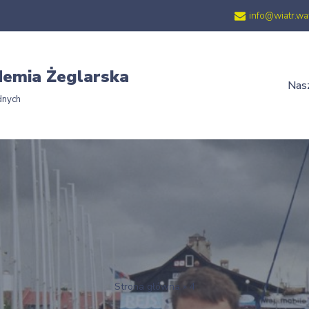
info@wiatr.wa
emia Żeglarska
Nasz
dnych
Strona główna
»
4