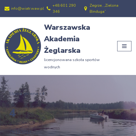
+48 601 290
Zegrze, „Zielona
info@wiatr.waw.pl
346
Binduga”
Przejdź
do
Warszawska
treści
Akademia
Żeglarska
licencjonowana szkoła sportów
wodnych
Strona główna
»
4
4
29/12/2012