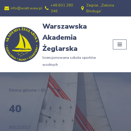
+48 601 290
Zegrze, „Zielona
info@wiatr.waw.pl
346
Binduga”
Przejdź
do
Warszawska
treści
Akademia
Żeglarska
licencjonowana szkoła sportów
wodnych
Strona główna
»
40
40
30/12/2012