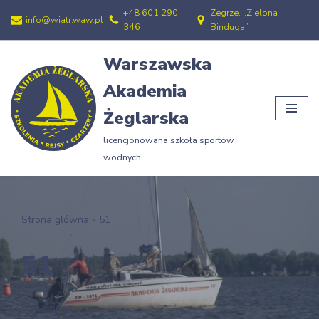
+48 601 290
Zegrze, „Zielona
info@wiatr.waw.pl
346
Binduga”
Przejdź
do
Warszawska
treści
Akademia
Żeglarska
licencjonowana szkoła sportów
wodnych
Strona główna
»
51
51
30/12/2012