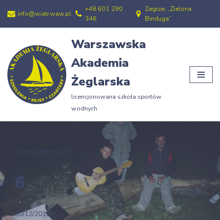
+48 601 290
Zegrze, „Zielona
info@wiatr.waw.pl
346
Binduga”
Przejdź
do
Warszawska
treści
Akademia
Żeglarska
licencjonowana szkoła sportów
wodnych
Strona główna
»
6
6
30/12/2012