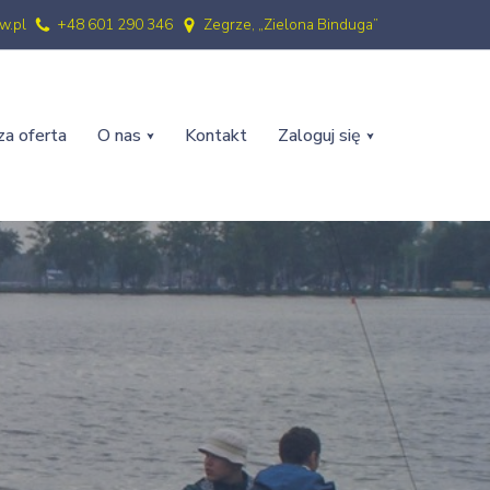
w.pl
+48 601 290 346
Zegrze, „Zielona Binduga”
a oferta
O nas
Kontakt
Zaloguj się