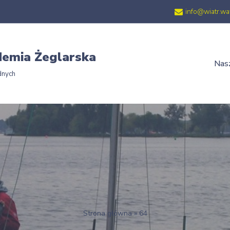
info@wiatr.wa
emia Żeglarska
Nasz
dnych
Strona główna
»
64