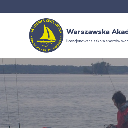
Przejdź
do
Warszawska Akad
treści
licencjonowana szkoła sportów wo