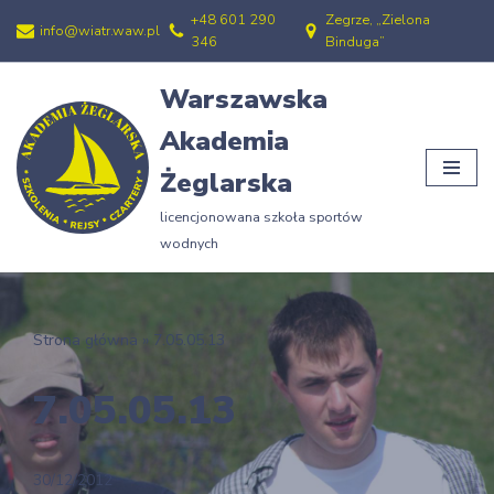
+48 601 290
Zegrze, „Zielona
info@wiatr.waw.pl
346
Binduga”
Przejdź
do
Warszawska
treści
Akademia
Żeglarska
licencjonowana szkoła sportów
wodnych
Strona główna
»
7.05.05.13
7.05.05.13
30/12/2012