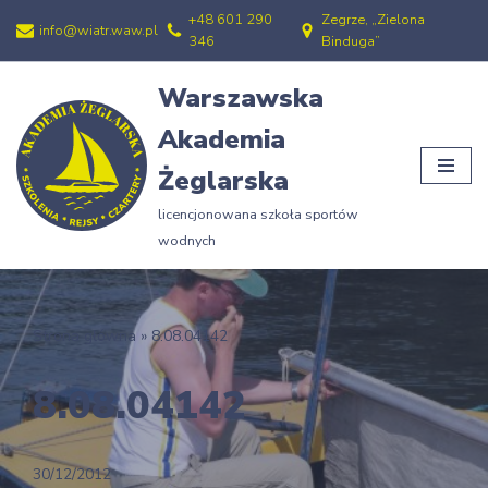
+48 601 290
Zegrze, „Zielona
info@wiatr.waw.pl
346
Binduga”
Przejdź
do
Warszawska
treści
Akademia
Żeglarska
licencjonowana szkoła sportów
wodnych
Strona główna
»
8.08.04142
8.08.04142
30/12/2012