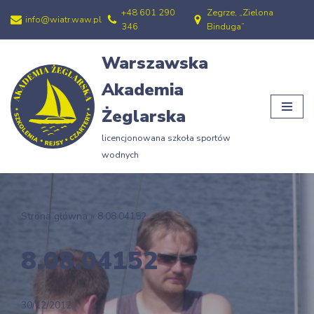
+48 601 290
Zegrze, „Zielona
info@wiatr.waw.pl
346
Binduga”
Przejdź
do
Warszawska
treści
Akademia
Żeglarska
licencjonowana szkoła sportów
wodnych
Strona główna
»
8.08.04152
8.08.04152
30/12/2012