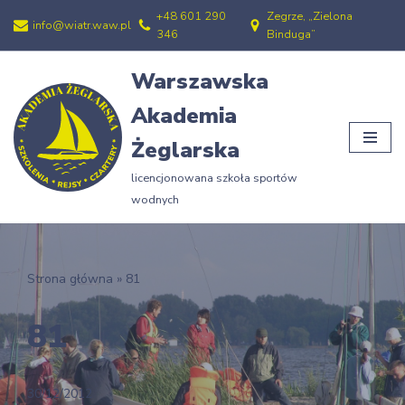
+48 601 290
Zegrze, „Zielona
info@wiatr.waw.pl
346
Binduga”
Przejdź
do
Warszawska
treści
Akademia
Żeglarska
licencjonowana szkoła sportów
wodnych
Strona główna
»
81
81
30/12/2012