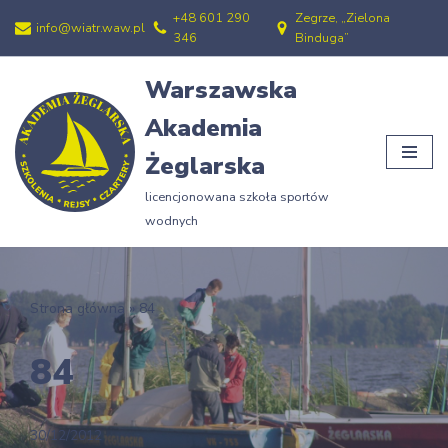
+48 601 290
Zegrze, „Zielona
info@wiatr.waw.pl
346
Binduga”
Przejdź
do
Warszawska
treści
Akademia
Żeglarska
licencjonowana szkoła sportów
wodnych
Strona główna
»
84
84
30/12/2012