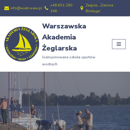
+48 601 290
Zegrze, „Zielona
info@wiatr.waw.pl
346
Binduga”
Przejdź
do
Warszawska
treści
Akademia
Żeglarska
licencjonowana szkoła sportów
wodnych
Strona główna
»
94
94
30/12/2012