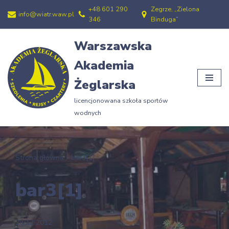
+48 601 290
Zegrze, „Zielona
info@wiatr.waw.pl
346
Binduga”
Przejdź
do
Warszawska
treści
Akademia
Żeglarska
licencjonowana szkoła sportów
wodnych
Strona główna
»
bar3[1]
bar3[1]
29/12/2012