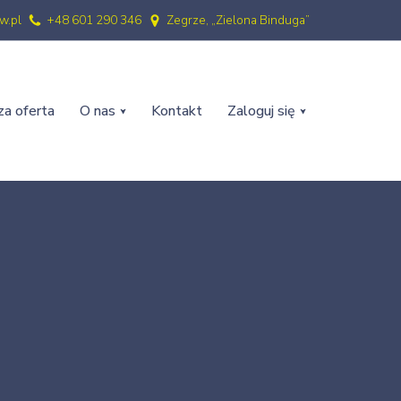
w.pl
+48 601 290 346
Zegrze, „Zielona Binduga”
a oferta
O nas
Kontakt
Zaloguj się