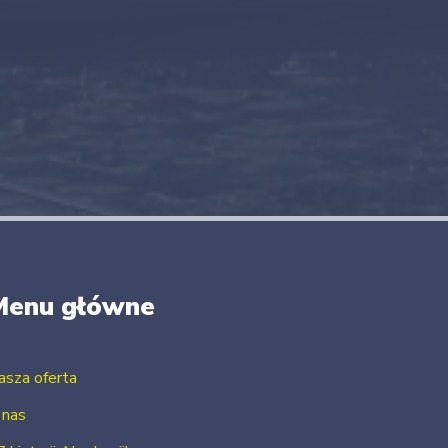
Menu główne
asza oferta
 nas