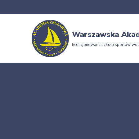
Przejdź
do
Warszawska Akad
treści
licencjonowana szkoła sportów wo